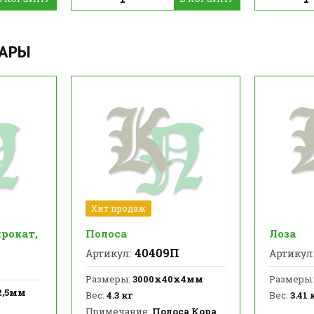
ВАРЫ
Хит продаж
рокат,
Полоса
Лоза
40409П
Артикул:
Артикул
Размеры:
3000х40х4мм
Размеры:
2,5мм
Вес:
4.3 кг
Вес:
3.41 
Примечание:
Полоса Кора