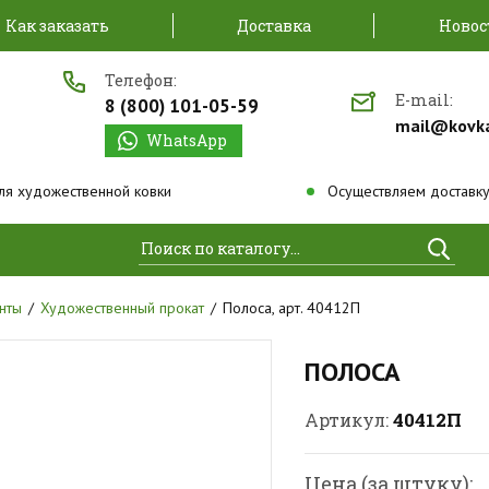
Как заказать
Доставка
Новос
Телефон:
E-mail:
8 (800) 101-05-59
mail@kovk
WhatsApp
ля художественной ковки
Осуществляем доставку
Найти
нты
Художественный прокат
Полоса, арт. 40412П
ПОЛОСА
40412П
Артикул:
Цена (за штуку):