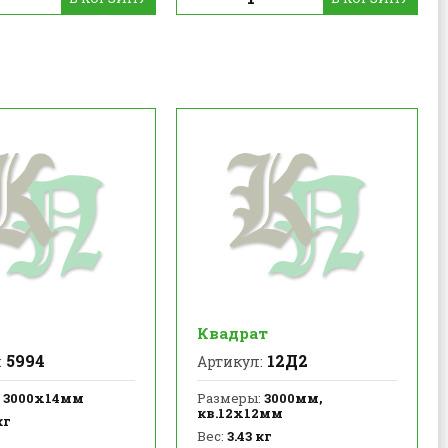
Квадрат
5994
12Д2
:
Артикул:
3000х14мм
Размеры:
3000мм,
кв.12х12мм
кг
Вес:
3.43 кг