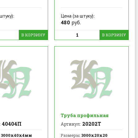
штуку):
Цена (за штуку):
.
480
руб.
В КОРЗИНУ
В КОРЗИНУ
Труба профильная
40404П
20202Т
:
Артикул:
3000х40х4мм
Размеры:
3000х20х20