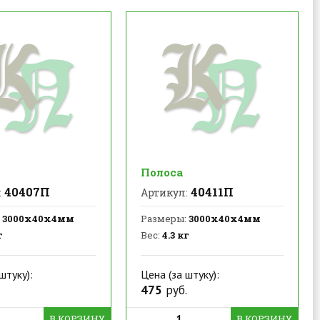
Полоса
40407П
40411П
:
Артикул:
3000х40х4мм
Размеры:
3000х40х4мм
г
Вес:
4.3 кг
штуку):
Цена (за штуку):
.
475
руб.
В КОРЗИНУ
В КОРЗИНУ